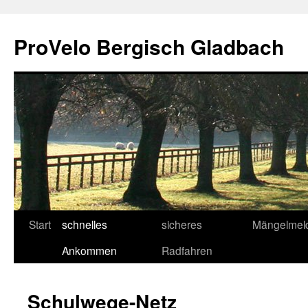
Zum
Inhalt
ProVelo Bergisch Gladbach
springen
Start
schnelles
sicheres
Mängelmel
Ankommen
Radfahren
Schulwege-Netz