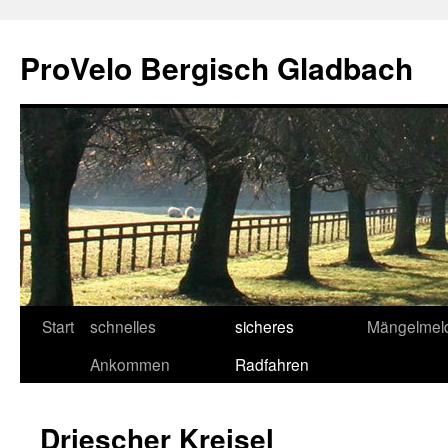
Zum
Inhalt
ProVelo Bergisch Gladbach
springen
Start
schnelles
sicheres
Mängelmel
Ankommen
Radfahren
Driescher Kreisel