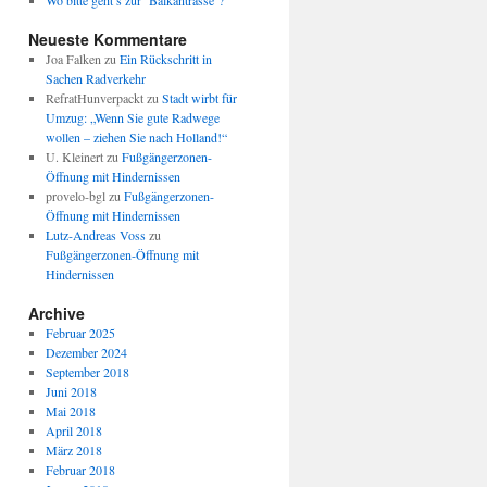
Wo bitte geht’s zur ‘Balkantrasse’?
Neueste Kommentare
Joa Falken
zu
Ein Rückschritt in
Sachen Radverkehr
RefratHunverpackt
zu
Stadt wirbt für
Umzug: „Wenn Sie gute Radwege
wollen – ziehen Sie nach Holland!“
U. Kleinert
zu
Fußgängerzonen-
Öffnung mit Hindernissen
provelo-bgl
zu
Fußgängerzonen-
Öffnung mit Hindernissen
Lutz-Andreas Voss
zu
Fußgängerzonen-Öffnung mit
Hindernissen
Archive
Februar 2025
Dezember 2024
September 2018
Juni 2018
Mai 2018
April 2018
März 2018
Februar 2018