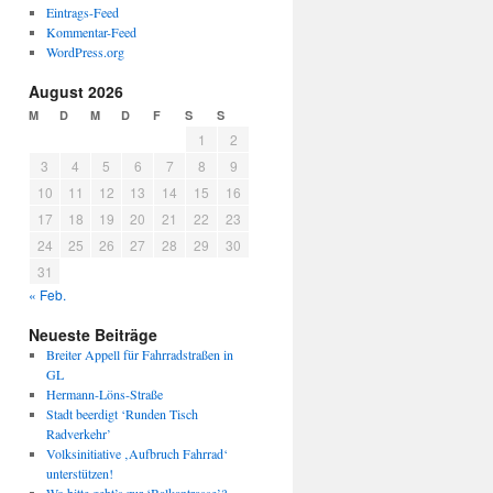
Eintrags-Feed
Kommentar-Feed
WordPress.org
August 2026
M
D
M
D
F
S
S
1
2
3
4
5
6
7
8
9
10
11
12
13
14
15
16
17
18
19
20
21
22
23
24
25
26
27
28
29
30
31
« Feb.
Neueste Beiträge
Breiter Appell für Fahrradstraßen in
GL
Hermann-Löns-Straße
Stadt beerdigt ‘Runden Tisch
Radverkehr’
Volksinitiative ‚Aufbruch Fahrrad‘
unterstützen!