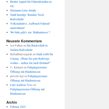
Breiter Appell für Fahrradstraßen in
GL
Hermann-Löns-Straße
Stadt beerdigt ‘Runden Tisch
Radverkehr’
Volksinitiative ‚Aufbruch Fahrrad‘
unterstützen!
Wo bitte geht’s zur ‘Balkantrasse’?
Neueste Kommentare
Joa Falken
zu
Ein Rückschritt in
Sachen Radverkehr
RefratHunverpackt
zu
Stadt wirbt für
Umzug: „Wenn Sie gute Radwege
wollen – ziehen Sie nach Holland!“
U. Kleinert
zu
Fußgängerzonen-
Öffnung mit Hindernissen
provelo-bgl
zu
Fußgängerzonen-
Öffnung mit Hindernissen
Lutz-Andreas Voss
zu
Fußgängerzonen-Öffnung mit
Hindernissen
Archiv
Februar 2025