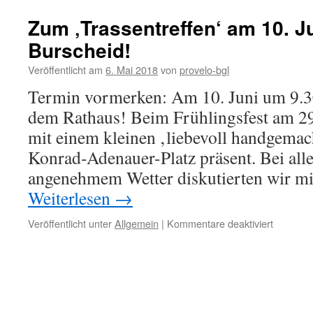
Zum ‚Trassentreffen‘ am 10. J
Burscheid!
Veröffentlicht am
6. Mai 2018
von
provelo-bgl
Termin vormerken: Am 10. Juni um 9.30
dem Rathaus! Beim Frühlingsfest am 29
mit einem kleinen ‚liebevoll handgemac
Konrad-Adenauer-Platz präsent. Bei alle
angenehmem Wetter diskutierten wir mi
Weiterlesen
→
für
Veröffentlicht unter
Allgemein
|
Kommentare deaktiviert
Zum
‚Trassent
am
10.
Juni
nach