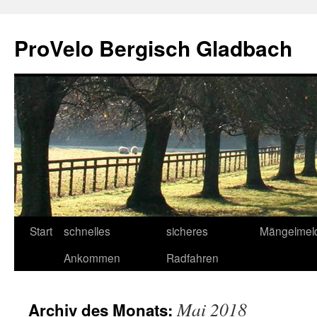
Zum
Inhalt
ProVelo Bergisch Gladbach
springen
Start
schnelles
sicheres
Mängelmel
Ankommen
Radfahren
Mai 2018
Archiv des Monats: