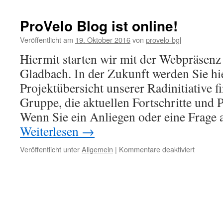
ganz
normaler
ProVelo Blog ist online!
Radler
Tag
Veröffentlicht am
19. Oktober 2016
von
provelo-bgl
Hiermit starten wir mit der Webpräsenz
Gladbach. In der Zukunft werden Sie hi
Projektübersicht unserer Radinitiative fi
Gruppe, die aktuellen Fortschritte und 
Wenn Sie ein Anliegen oder eine Frage
Weiterlesen
→
für
Veröffentlicht unter
Allgemein
|
Kommentare deaktiviert
ProVelo
Blog
ist
online!