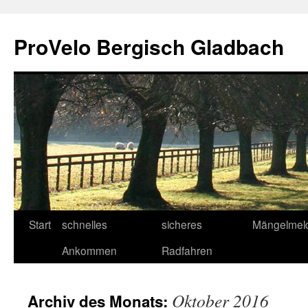
Zum
Inhalt
ProVelo Bergisch Gladbach
springen
Start
schnelles
sicheres
Mängelmel
Ankommen
Radfahren
Oktober 2016
Archiv des Monats: