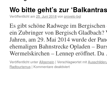
Wo bitte geht’s zur ‘Balkantra
Veröffentlicht am
25. Juni 2018
von
provelo-bgl
Es gibt schöne Radwege im Bergischen
ein Zubringer von Bergisch Gladbach? V
Jahren, am 29. Mai 2014 wurde der Pa
ehemaligen Bahnstrecke Opladen – Bur
Wermelskirchen – Lennep eröffnet. D
Veröffentlicht unter
Allgemein
|
Verschlagwortet mit
Ausschilder
für
Radtourismus
|
Kommentare deaktiviert
Wo
bitte
geht’s
zur
‘Balkantrasse’?