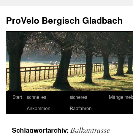
Zum
Inhalt
ProVelo Bergisch Gladbach
springen
Start
schnelles
sicheres
Mängelmel
Ankommen
Radfahren
Balkantrasse
Schlagwortarchiv: