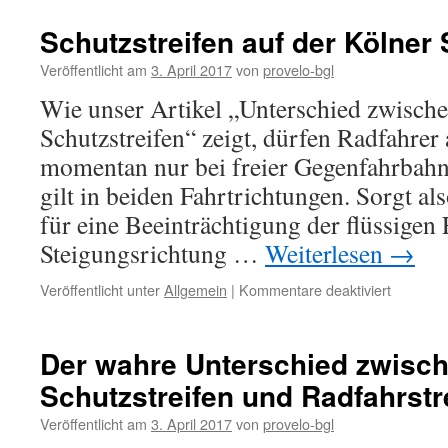
wieder
blicken
Schutzstreifen auf der Kölner 
Sie
in
Veröffentlicht am
3. April 2017
von
provelo-bgl
unsere
Wie unser Artikel „Unterschied zwische
Gesichte
Schutzstreifen“ zeigt, dürfen Radfahrer
momentan nur bei freier Gegenfahrbahn
gilt in beiden Fahrtrichtungen. Sorgt al
für eine Beeinträchtigung der flüssigen 
Steigungsrichtung …
Weiterlesen
→
für
Veröffentlicht unter
Allgemein
|
Kommentare deaktiviert
Schutzst
auf
der
Der wahre Unterschied zwisc
Kölner
Schutzstreifen und Radfahrstr
Straße
Veröffentlicht am
3. April 2017
von
provelo-bgl