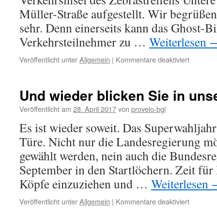
Müller-Straße aufgestellt. Wir begrüß
sehr. Denn einerseits kann das Ghost-Bi
Verkehrsteilnehmer zu …
Weiterlesen
für
Veröffentlicht unter
Allgemein
|
Kommentare deaktiviert
Ghost-
Bike
&
Und wieder blicken Sie in uns
Radverke
in
Veröffentlicht am
28. April 2017
von
provelo-bgl
der
Es ist wieder soweit. Das Superwahljahr
Unteren
Hauptstr
Türe. Nicht nur die Landesregierung m
gewählt werden, nein auch die Bundesre
September in den Startlöchern. Zeit für
Köpfe einzuziehen und …
Weiterlesen
für
Veröffentlicht unter
Allgemein
|
Kommentare deaktiviert
Und