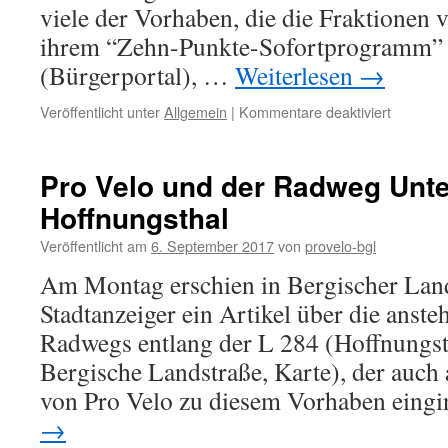
viele der Vorhaben, die die Fraktione
ihrem “Zehn-Punkte-Sofortprogramm”
(Bürgerportal), …
Weiterlesen
→
für
Veröffentlicht unter
Allgemein
|
Kommentare deaktiviert
Offener
Brief
an
Pro Velo und der Radweg Unt
CDU
Hoffnungsthal
und
SPD
Veröffentlicht am
6. September 2017
von
provelo-bgl
zum
FNP-
Am Montag erschien in Bergischer Lan
Sofortp
Stadtanzeiger ein Artikel über die anst
Radwegs entlang der L 284 (Hoffnungsth
Bergische Landstraße, Karte), der auch
von Pro Velo zu diesem Vorhaben eingi
→