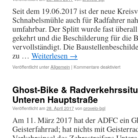
Seit dem 19.06.2017 ist der neue Kreisv
Schnabelsmühle auch für Radfahrer nah
umfahrbar. Der Splitt wurde fast überall
gekehrt und die Beschilderung für die 
vervollständigt. Die Baustellenbeschil
zu …
Weiterlesen
→
für
Veröffentlicht unter
Allgemein
|
Kommentare deaktiviert
Der
Kreisel
nimmt
Ghost-Bike & Radverkehrssitua
für
Unteren Hauptstraße
Radfahre
so
Veröffentlicht am
28. April 2017
von
provelo-bgl
langsam
Formen
Am 11. März 2017 hat der ADFC ein Gh
an
Geisterfahrrad; hat nichts mit Geisterrad
Verkehrsinsel des Zebrastreifens Unter