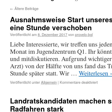
←
Ältere Beiträge
Ausnahmsweise Start unseres
eine Stunde verschoben
Veröffentlicht am
8. Dezember 2017
von
provelo-bgl
Liebe Interessierte, wir treffen uns jed
Monat im Jugendzentrum Q1. Ihr könnt
und mitdiskutieren. Aufgrund wichtiger
Arzt) von der Hälfte von uns fand das Tr
Stunde später statt. Wir …
Weiterlesen
für
Veröffentlicht unter
Allgemein
|
Kommentare deaktiviert
Ausnahm
Start
unseres
Landratskandidaten machen si
Treffens
Radfahren stark
um
eine