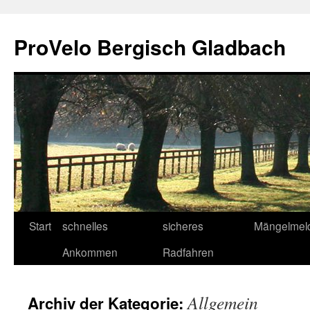
Zum
Inhalt
ProVelo Bergisch Gladbach
springen
Start
schnelles
sicheres
Mängelmel
Ankommen
Radfahren
Allgemein
Archiv der Kategorie: