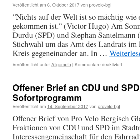
Veröffentlicht am
6. Oktober 2017
von
provelo-bgl
Stunde
verscho
“Nichts auf der Welt ist so mächtig wie 
gekommen ist.” (Victor Hugo) Am Sonnt
Durdu (SPD) und Stephan Santelmann 
Stichwahl um das Amt des Landrats im
Kreis gegeneinander an. In …
Weiterle
für
Veröffentlicht unter
Allgemein
|
Kommentare deaktiviert
Landrats
machen
sich
Offener Brief an CDU und SP
für’s
Sofortprogramm
Radfahr
stark
Veröffentlicht am
14. September 2017
von
provelo-bgl
Offener Brief von Pro Velo Bergisch Gl
Fraktionen von CDU und SPD im Stadtr
Interessengemeinschaft für den Fahrra