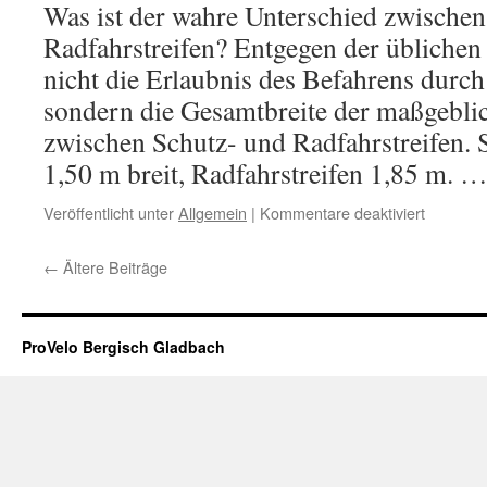
Was ist der wahre Unterschied zwischen
Radfahrstreifen? Entgegen der übliche
nicht die Erlaubnis des Befahrens durch
sondern die Gesamtbreite der maßgebli
zwischen Schutz- und Radfahrstreifen. S
1,50 m breit, Radfahrstreifen 1,85 m. 
für
Veröffentlicht unter
Allgemein
|
Kommentare deaktiviert
Der
wahre
←
Ältere Beiträge
Untersch
zwischen
Schutzst
und
ProVelo Bergisch Gladbach
Radfahrs